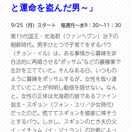
と運命を盗んだ男～」
9/25（月）スタート 毎週月～水9：30～11：30
第15代国王・光海君（クァンヘグン）治下の
朝鮮時代。男手ひとつで子育てをするバウ
（チョン・イル）は、ある事情から寡婦を非
合法的に再婚させる“ポッサム”などの裏稼業で
生計を立てていた。そんなある日、いつもの
ように寡婦をポッサムするが、女性を取り違
えていたことが判明し動揺を隠せない。なん
と、女性の正体は光海君の娘であるファイン
翁主・スギョン（クォン・ユリ／少女時代）
だったのだ。慌ててスギョンを婚家に帰そう
とするバウ。しかし、スギョンの亡き夫の父
イ・イチョム（イ・ジェヨン）の計略によっ