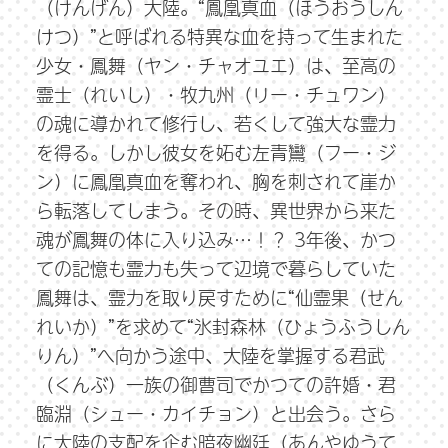
（けんげん）大陸。“鳳凰真血（ほうおうしん
けつ）”と呼ばれる特異な血を持って生まれた
少女・鳳舞（ヤン・チャオユエ）は、至高の
霊士（れいし）・牧九州（リー・チュワン）
の魂に導かれて修行し、若くして強大な霊力
を得る。しかし彼女を妬む左青鸞（フー・ジ
ン）に鳳凰真血を奪われ、胸を刺されて崖か
ら転落してしまう。その時、異世界から来た
魂が鳳舞の体に入り込み…！？ 3年後、かつ
ての記憶も霊力も失って辺境で暮らしていた
鳳舞は、霊力を取り戻すために“仙霊果（せん
れいか）”を求めて“氷封森林（ひょうふうしん
りん）”へ向かう途中、大陸を掌握する君武
（くんぶ）一族の御曹司でかつての許婚・君
臨淵（シュー・カイチョン）と出会う。さら
に大陸の支配を企む暗夜幽廷（あんやゆうて