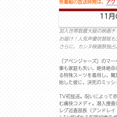
各番組の放送時間は、
アク
11
加入世帯数最大級の映画チ
お届け！人気声優吹替版も
さらに、カンヌ映画祭独占
『アベンジャーズ』のマー
事も家庭も失い、絶体絶命
る特殊スーツを着用し、驚
始した彼に、決死のミッシ
TV初放送。呪いによって
む痛快コメディ。潜入捜査
レグ巡査部長（アンドレイ