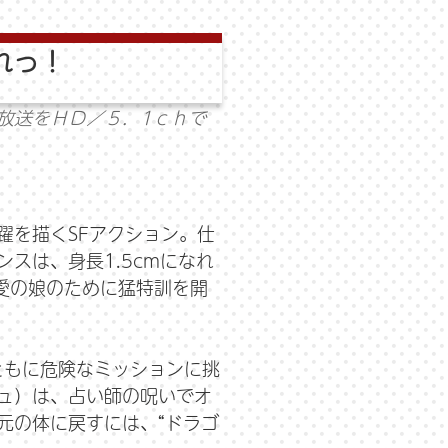
れっ！
放送をＨＤ／５．1ｃｈで
躍を描くSFアクション。仕
スは、身長1.5cmになれ
愛の娘のために猛特訓を開
ともに危険なミッションに挑
ュ）は、占い師の呪いでオ
元の体に戻すには、“ドラゴ