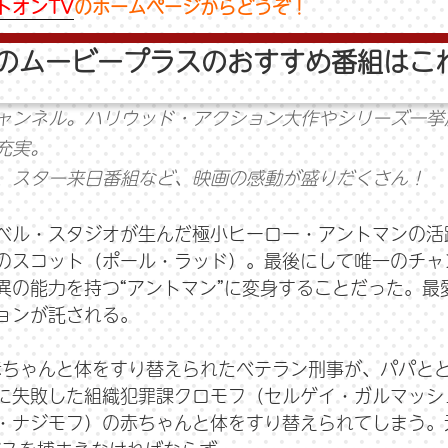
トオンTV
のホームページからどうぞ！
月のムービープラスのおすすめ番組はこ
ャンネル。ハリウッド・アクション大作やシリーズ一挙
充実。
、スター来日番組など、映画の感動が盛りだくさん！
ベル・スタジオが生んだ極小ヒーロー・アントマンの活
のスコット（ポール・ラッド）。最後にして唯一のチャン
異の能力を持つ“アントマン”に変身することだった。最
ョンが託される。
赤ちゃんと体をすり替えられたベテラン刑事が、パパと
に失敗した組織犯罪課クロモフ（セルゲイ・ガルマッシ
・ナジモフ）の赤ちゃんと体をすり替えられてしまう。