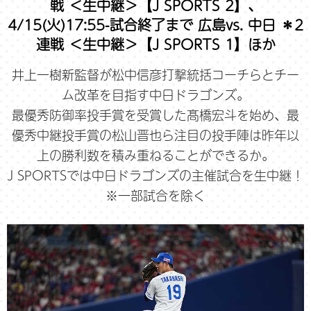
戦 ＜生中継＞【J SPORTS 2】、
4/15(火)17:55-試合終了まで 広島vs. 中日 ＊2
連戦 ＜生中継＞【J SPORTS 1】ほか
井上一樹新監督が松中信彦打撃統括コーチらとチー
ム改革を目指す中日ドラゴンズ。
最優秀防御率投手賞を受賞した髙橋宏斗を始め、最
優秀中継投手賞の松山晋也ら注目の投手陣は昨年以
上の勝利数を積み重ねることができるか。
J SPORTSでは中日ドラゴンズの主催試合を生中継！
※一部試合を除く