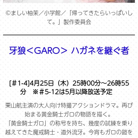
©ましい柚茉／小学館／「帰ってきたらいっぱいし
て。」製作委員会
牙狼＜GARO＞ ハガネを継ぐ者
[＃1-4]4月25日（木）25時00分～26時55
分 ※＃5-12は5月以降放送予定
栗山航主演の大人向け特撮アクションドラマ。再び
始まる黄金騎士ガロの物語を描く。
「黄金騎士ガロ」の称号を持ち、幾度の試練を乗り
越えてきた魔戒騎士・道外流牙。今宵もガロの鎧を