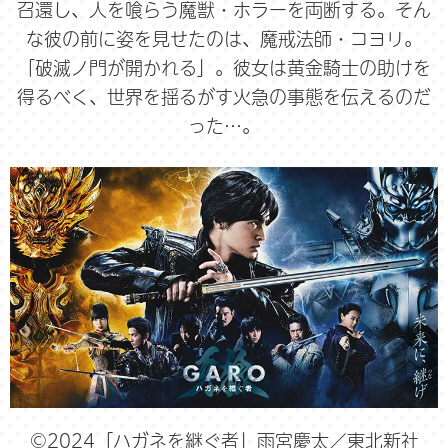
召還し、人を喰らう魔獣・ホラーを両断する。そん
な彼の前に姿を見せたのは、魔戒法師・コヨリ。
「破滅ノ門が開かれる」。彼女は黄金騎士の助けを
得るべく、世界を揺るがす火急の事態を伝えるのだ
った…。
©2024「ハガネを継ぐ者」雨宮慶太／東北新社