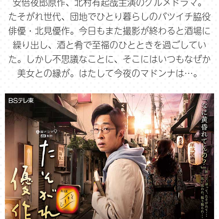
安倍夜郎原作、北村有起哉主演のグルメドラマ。
たそがれ世代、団地でひとり暮らしのバツイチ脇役
俳優・北見優作。今日もまた撮影が終わると酒場に
繰り出し、酒と肴で至福のひとときを過ごしてい
た。しかし不思議なことに、そこにはいつもなぜか
美女との縁が。はたして今夜のマドンナは…。