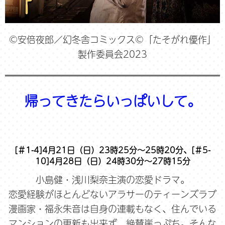
©安倍夜郎／幻冬舎コミックス©「たそがれ優作」
製作委員会2023
帰ってきたらいっぱいして。
[＃1-4]4月21日（日）23時25分～25時20分、[＃5-
10]4月28日（日）24時30分～27時15分
小島健・浅川梨奈主演の恋愛ドラマ。
恋愛経験がほとんどないアラサーのティーンズラブ
漫画家・福永朱音は自身の連載もなく、住んでいる
マンションの更新も出来ず、絶賛崖っぷち。そんな