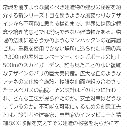
常識を覆すような驚くべき建造物の建設の秘密を紹
介する新シリーズ！目を疑うような風変わりなデザ
インから不可能に思える構造まで、世界には固定観
念や論理的思考では説明できない建造物がある。物
理の法則に逆らうかのようなマンハッタンの超高層
ビル。重機を使用できない場所に造られた中国の高
さ300mの屋外エレベーター。シンガポールの地上
500mのスカイガーデン。誰も見たことのない複雑
なデザインのパリの巨大美術館。広大な丘のような
アテネの文化複合施設。複雑な曲面が組み合わさっ
たラスベガスの病院。その設計はどのように行わ
れ、どんな工法が採られたのか。安全対策はどうな
っているのか。不可能を可能にするための創意工夫
とは。設計者や建築家、専門家のインタビューと精
細なCG映像を交えてその建造の秘密を明らかにす