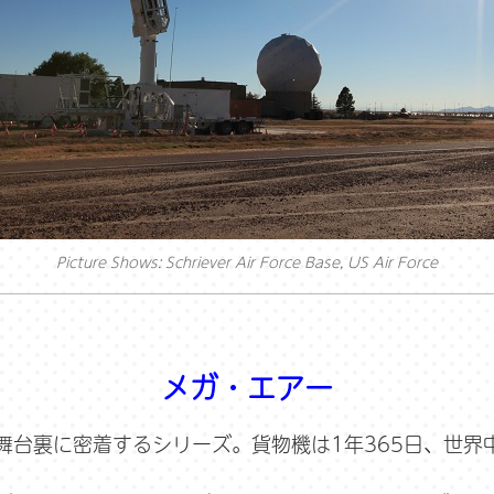
Picture Shows: Schriever Air Force Base, US Air Force
メガ・エアー
舞台裏に密着するシリーズ。貨物機は1年365日、世界